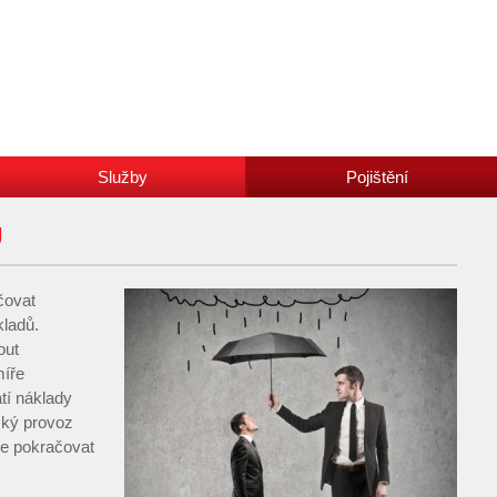
Služby
Pojištění
Ů
čovat
kladů.
out
míře
tí náklady
ský provoz
de pokračovat