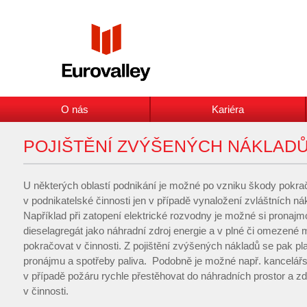
O nás
Kariéra
POJIŠTĚNÍ ZVÝŠENÝCH NÁKLAD
U některých oblastí podnikání je možné po vzniku škody pokra
v podnikatelské činnosti jen v případě vynaložení zvláštních ná
Například při zatopení elektrické rozvodny je možné si pronajm
dieselagregát jako náhradní zdroj energie a v plné či omezené 
pokračovat v činnosti. Z pojištění zvýšených nákladů se pak pla
pronájmu a spotřeby paliva. Podobně je možné např. kancelář
v případě požáru rychle přestěhovat do náhradních prostor a z
v činnosti.