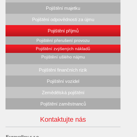
Pojištění majetku
Pojištění odpovědnosti za újmu
Pojištění příjmů
Pojištění přerušení provozu
Pojištění zvýšených nákladů
Pojištění ušlého nájmu
Pojištění finančních rizik
Pojištění vozidel
Zemědělská pojištění
Pojištění zaměstnanců
Kontaktujte nás
Eurovalley s.r.o.