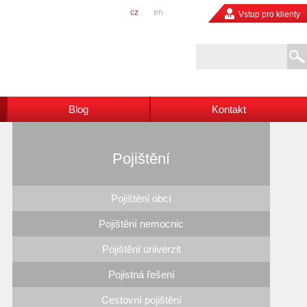
cz
en
Vstup pro klienty
Blog
Kontakt
Pojištění
Pojištění obcí
Pojištění nemocnic
Pojištění univerzit
Pojistná řešení
Cestovní pojištění